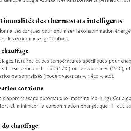
es tels que Google Assistant et Amazon Alexa permet un cont
ionnalités des thermostats intelligents
tionnalités conçues pour optimiser la consommation énergéti
er des économies significatives.
 chauffage
lages horaires et des températures spécifiques pour chaqu
basse pendant la nuit (17°C) ou les absences (15°C), et 
os personnalisés (mode « vacances », « éco », etc.).
sation continue
e d’apprentissage automatique (machine learning). Cet alg
ort et minimiser la consommation énergétique. Il faut ce
e du chauffage